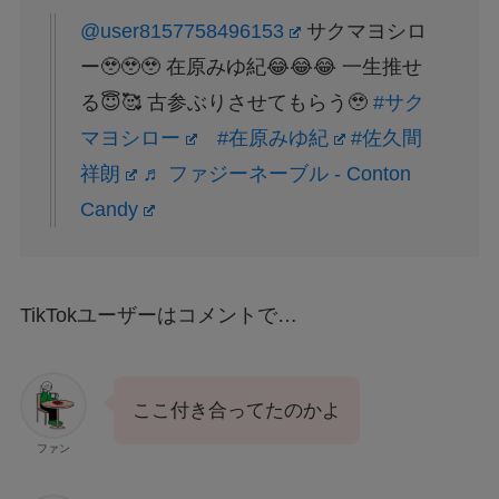
@user8157758496153
サクマヨシロ
ー🥹🥹🥹 在原みゆ紀😂😂😂 一生推せ
る😇🥰 古参ぶりさせてもらう🥹
#サク
マヨシロー
#在原みゆ紀
#佐久間
祥朗
♬ ファジーネーブル - Conton
Candy
TikTokユーザーはコメントで…
ここ付き合ってたのかよ
ファン