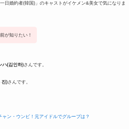
「私の一日婚約者(韓国)」のキャストがイケメン&美女で気になりま
名前が知りたい！
ハ(김인하)
さんです。
 진)
さんです。
はチャン・ウンビ！元アイドルでグループは？