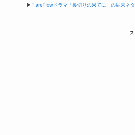
▶
FlareFlowドラマ「裏切りの果てに」の結末
ス