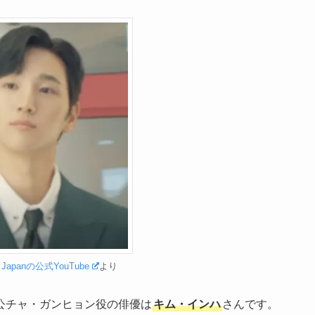
a Japanの公式YouTube
より
公チャ・ガンヒョン役の俳優は
キム・インハ
さんです。