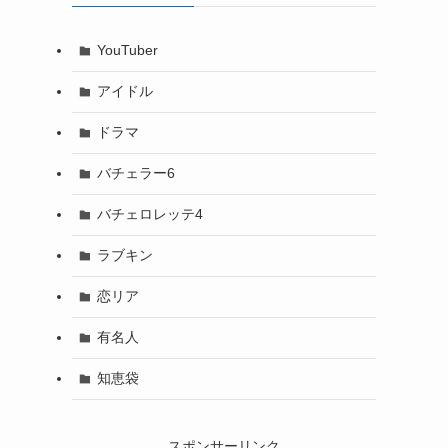
YouTuber
アイドル
ドラマ
バチェラー6
バチェロレッテ4
ラブキン
恋リア
有名人
知恵袋
スポンサーリンク